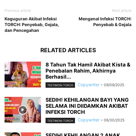
Previous article
Next article
Keguguran Akibat Infeksi
Mengenal Infeksi TORCH:
TORCH: Penyebab, Gejala,
Penyebab & Gejala
dan Pencegahan
RELATED ARTICLES
8 Tahun Tak Hamil Akibat Kista &
Penebalan Rahim, Akhirnya
Berhasil...
Copywriter
-
09/09/2025
TESTIMONI TORCH
SEDIH! KEHILANGAN BAYI YANG
SELAMA INI DIIDAMKAN AKIBAT
INFEKSI TORCH
Copywriter
-
06/30/2025
TESTIMONI TORCH
SEDIH! KEHILANGAN 2 ANAK