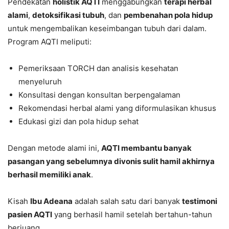
Pendekatan
holistik AQTI
menggabungkan
terapi herbal
alami
,
detoksifikasi tubuh
, dan
pembenahan pola hidup
untuk mengembalikan keseimbangan tubuh dari dalam.
Program AQTI meliputi:
Pemeriksaan TORCH dan analisis kesehatan
menyeluruh
Konsultasi dengan konsultan berpengalaman
Rekomendasi herbal alami yang diformulasikan khusus
Edukasi gizi dan pola hidup sehat
Dengan metode alami ini,
AQTI membantu banyak
pasangan yang sebelumnya divonis sulit hamil akhirnya
berhasil memiliki anak
.
Kisah
Ibu Adeana
adalah salah satu dari banyak
testimoni
pasien AQTI
yang berhasil hamil setelah bertahun-tahun
berjuang.