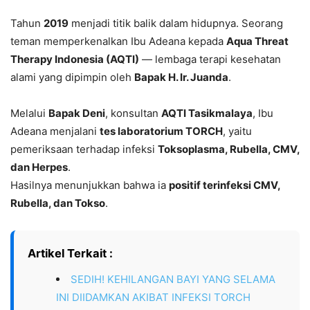
Tahun
2019
menjadi titik balik dalam hidupnya. Seorang
teman memperkenalkan Ibu Adeana kepada
Aqua Threat
Therapy Indonesia (AQTI)
— lembaga terapi kesehatan
alami yang dipimpin oleh
Bapak H. Ir. Juanda
.
Melalui
Bapak Deni
, konsultan
AQTI Tasikmalaya
, Ibu
Adeana menjalani
tes laboratorium TORCH
, yaitu
pemeriksaan terhadap infeksi
Toksoplasma, Rubella, CMV,
dan Herpes
.
Hasilnya menunjukkan bahwa ia
positif terinfeksi CMV,
Rubella, dan Tokso
.
Artikel Terkait :
SEDIH! KEHILANGAN BAYI YANG SELAMA
INI DIIDAMKAN AKIBAT INFEKSI TORCH