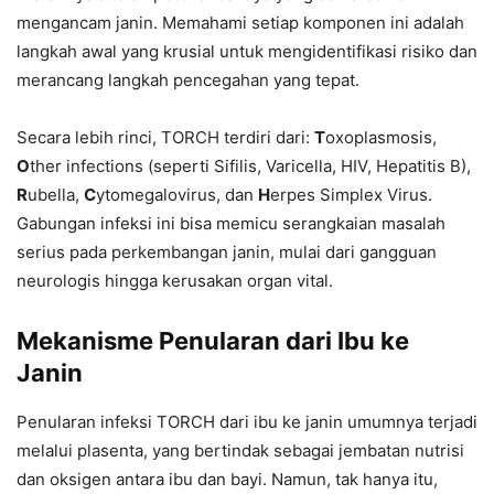
mengancam janin. Memahami setiap komponen ini adalah
langkah awal yang krusial untuk mengidentifikasi risiko dan
merancang langkah pencegahan yang tepat.
Secara lebih rinci, TORCH terdiri dari:
T
oxoplasmosis,
O
ther infections (seperti Sifilis, Varicella, HIV, Hepatitis B),
R
ubella,
C
ytomegalovirus, dan
H
erpes Simplex Virus.
Gabungan infeksi ini bisa memicu serangkaian masalah
serius pada perkembangan janin, mulai dari gangguan
neurologis hingga kerusakan organ vital.
Mekanisme Penularan dari Ibu ke
Janin
Penularan infeksi TORCH dari ibu ke janin umumnya terjadi
melalui plasenta, yang bertindak sebagai jembatan nutrisi
dan oksigen antara ibu dan bayi. Namun, tak hanya itu,