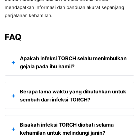
mendapatkan informasi dan panduan akurat sepanjang
perjalanan kehamilan.
FAQ
Apakah infeksi TORCH selalu menimbulkan
+
gejala pada ibu hamil?
Tidak selalu. Banyak ibu hamil yang terinfeksi
Berapa lama waktu yang dibutuhkan untuk
TORCH tidak menunjukkan gejala sama sekali, atau
+
sembuh dari infeksi TORCH?
hanya mengalami gejala ringan yang mirip flu
sehingga seringkali luput dari perhatian. Inilah
mengapa skrining menjadi sangat penting, ibarat
Waktu pemulihan bervariasi tergantung jenis
Bisakah infeksi TORCH diobati selama
mata-mata yang tak terlihat.
infeksinya. Beberapa infeksi virus seperti Rubella
+
kehamilan untuk melindungi janin?
akan sembuh dengan sendirinya, namun masalah