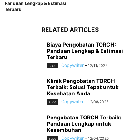
Panduan Lengkap & Estimasi
intervensi dini sangat membantu, seperti penyelamat
Terbaru
di saat genting.
RELATED ARTICLES
Biaya Pengobatan TORCH:
Panduan Lengkap & Estimasi
Terbaru
Copywriter
-
12/11/2025
BLOG
Klinik Pengobatan TORCH
Terbaik: Solusi Tepat untuk
Kesehatan Anda
Copywriter
-
12/08/2025
BLOG
Pengobatan TORCH Terbaik:
Panduan Lengkap untuk
Kesembuhan
Copywriter
-
12/04/2025
BLOG