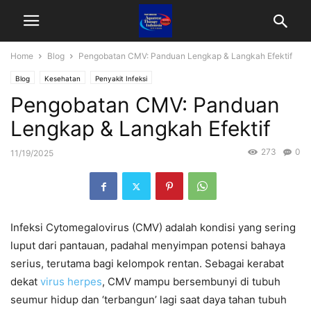
Home
Blog
Pengobatan CMV: Panduan Lengkap & Langkah Efektif
Blog
Kesehatan
Penyakit Infeksi
Pengobatan CMV: Panduan
Lengkap & Langkah Efektif
273
0
11/19/2025
Infeksi Cytomegalovirus (CMV) adalah kondisi yang sering
luput dari pantauan, padahal menyimpan potensi bahaya
serius, terutama bagi kelompok rentan. Sebagai kerabat
dekat
virus herpes
, CMV mampu bersembunyi di tubuh
seumur hidup dan ‘terbangun’ lagi saat daya tahan tubuh