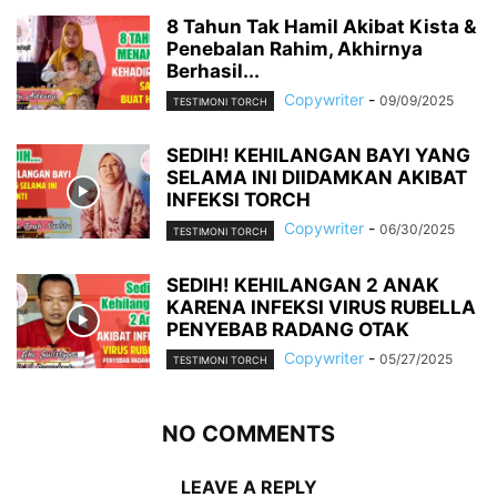
8 Tahun Tak Hamil Akibat Kista &
Penebalan Rahim, Akhirnya
Berhasil...
Copywriter
-
09/09/2025
TESTIMONI TORCH
SEDIH! KEHILANGAN BAYI YANG
SELAMA INI DIIDAMKAN AKIBAT
INFEKSI TORCH
Copywriter
-
06/30/2025
TESTIMONI TORCH
SEDIH! KEHILANGAN 2 ANAK
KARENA INFEKSI VIRUS RUBELLA
PENYEBAB RADANG OTAK
Copywriter
-
05/27/2025
TESTIMONI TORCH
NO COMMENTS
LEAVE A REPLY