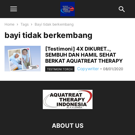
Home
Tags
Bayi tidak berkembang
bayi tidak berkembang
[Testimoni] 4X DIKURET..,
SEMBUH DAN HAMIL SEHAT
BERKAT AQUATREAT THERAPY
Copywriter
-
08/01/2020
TESTIMONI TORCH
ABOUT US